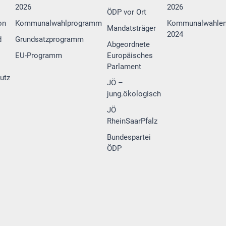
2026
2026
ÖDP vor Ort
on
Kommunalwahlprogramm
Kommunalwahle
Mandatsträger
2024
d
Grundsatzprogramm
Abgeordnete
EU-Programm
Europäisches
Parlament
utz
JÖ –
jung.ökologisch
JÖ
RheinSaarPfalz
Bundespartei
ÖDP