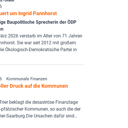
z-Stadt
6
uert um Ingrid Pannhorst
ige Baupolitische Sprecherin der ÖDP
en
rz 2026 verstarb im Alter von 71 Jahren
nnhorst. Sie war seit 2012 mit großem
die Ökologisch-Demokratische Partei in
6
Kommunale Finanzen
eller Druck auf die Kommunen
rier beklagt die desaströse Finanzlage
d-pfälzischer Kommunen, so auch die der
ier-Saarburg.Die Ursachen dafür sind…