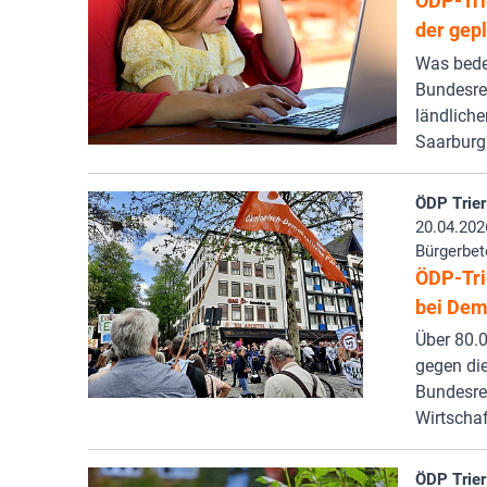
ÖDP-Trie
der gep
Was bedeu
Bundesreg
ländliche
Saarburg
ÖDP Trier
20.04.202
Bürgerbet
ÖDP-Tri
bei Dem
Über 80.
gegen die
Bundesre
Wirtschaf
ÖDP Trier