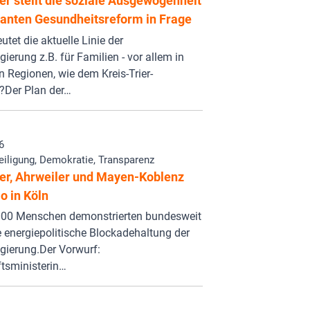
r stellt die soziale Ausgewogenheit
lanten Gesundheitsreform in Frage
tet die aktuelle Linie der
ierung z.B. für Familien - vor allem in
n Regionen, wie dem Kreis-Trier-
?Der Plan der…
6
eiligung, Demokratie, Transparenz
er, Ahrweiler und Mayen-Koblenz
o in Köln
000 Menschen demonstrierten bundesweit
 energiepolitische Blockadehaltung der
gierung.Der Vorwurf:
tsministerin…