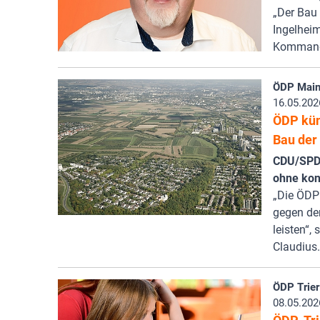
„Der Bau
Ingelheim
Kommando
ÖDP Main
16.05.202
ÖDP kün
Bau der 
CDU/SPD-
ohne kon
„Die ÖDP
gegen den
leisten“,
Claudius
ÖDP Trier
08.05.202