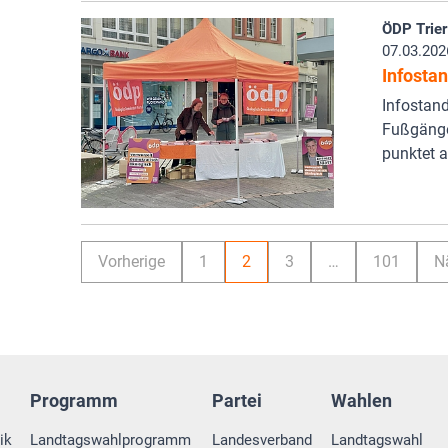
ÖDP Trier
07.03.202
Infosta
Infostand
Fußgänger
punktet a
Vorherige
1
2
3
…
101
N
Programm
Partei
Wahlen
ik
Landtagswahlprogramm
Landesverband
Landtagswahl