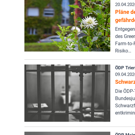
20.04.202
Pläne d
gefährd
Entgegen 
des Green
Farm‑to‑F
Risiko…
ÖDP Trier
09.04.202
Schwarz
Die ÖDP-T
Bundesjus
Schwarzfa
entkrimin