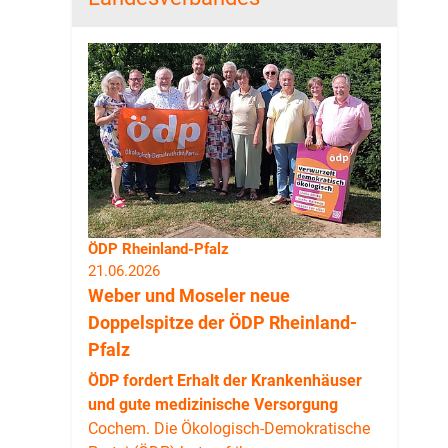
ÖDP Rheinland-Pfalz
21.06.2026
Weber und Moseler neue
Doppelspitze der ÖDP Rheinland-
Pfalz
ÖDP fordert Erhalt der Krankenhäuser
und gute medizinische Versorgung
Cochem. Die Ökologisch-Demokratische