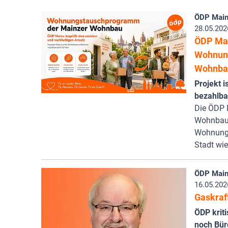
ÖDP Main
28.05.202
ÖDP Mai
Wohnun
Wohnba
Projekt i
bezahlb
Die ÖDP 
Wohnbau
Wohnungs
Stadt wie
ÖDP Main
16.05.202
Gaskraf
ÖDP kriti
noch Bürg