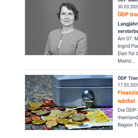
ÖDP Main
30.03.202
ÖDP tra
Langjähr
verstorb
Am 07. Mä
Ingrid Pa
Elan für 
Mainz…
ÖDP Trier
17.03.202
Finanzi
wächst
Die ÖDP-T
rheinlan
Region Tr