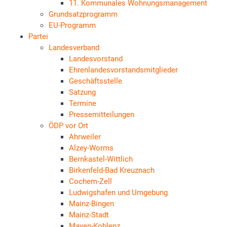
11. Kommunales Wohnungsmanagement
Grundsatzprogramm
EU-Programm
Partei
Landesverband
Landesvorstand
Ehrenlandesvorstandsmitglieder
Geschäftsstelle
Satzung
Termine
Pressemitteilungen
ÖDP vor Ort
Ahrweiler
Alzey-Worms
Bernkastel-Wittlich
Birkenfeld-Bad Kreuznach
Cochem-Zell
Ludwigshafen und Umgebung
Mainz-Bingen
Mainz-Stadt
Mayen-Koblenz