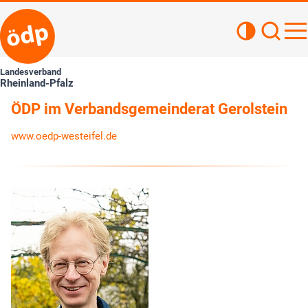
Kontrastan
Such
Haupt
Landesverband
Rheinland-Pfalz
ÖDP im Verbandsgemeinderat Gerolstein
www.oedp-westeifel.de