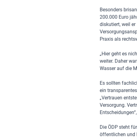
Besonders brisant
200.000 Euro jähr
diskutiert, weil 
Versorgungsanspr
Praxis als rechts
„Hier geht es nic
weiter. Daher wa
Wasser auf die M
Es sollten fachli
ein transparente
„Vertrauen entst
Versorgung. Vert
Entscheidungen“, 
Die ÖDP steht fü
öffentlichen und