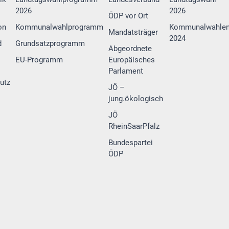
2026
2026
ÖDP vor Ort
on
Kommunalwahlprogramm
Kommunalwahle
Mandatsträger
2024
d
Grundsatzprogramm
Abgeordnete
EU-Programm
Europäisches
Parlament
utz
JÖ –
jung.ökologisch
JÖ
RheinSaarPfalz
Bundespartei
ÖDP