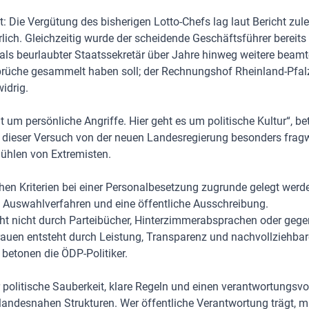
: Die Vergütung des bisherigen Lotto-Chefs lag laut Bericht zule
lich. Gleichzeitig wurde der scheidende Geschäftsführer bereits 
er als beurlaubter Staatssekretär über Jahre hinweg weitere beam
üche gesammelt haben soll; der Rechnungshof Rheinland-Pfalz k
widrig.
ht um persönliche Angriffe. Hier geht es um politische Kultur“, b
r dieser Versuch von der neuen Landesregierung besonders frag
ühlen von Extremisten.
chen Kriterien bei einer Personalbesetzung zugrunde gelegt werd
s Auswahlverfahren und eine öffentliche Ausschreibung.
eht nicht durch Parteibücher, Hinterzimmerabsprachen oder gege
rauen entsteht durch Leistung, Transparenz und nachvollziehbar
betonen die ÖDP-Politiker.
r politische Sauberkeit, klare Regeln und einen verantwortungs
 landesnahen Strukturen. Wer öffentliche Verantwortung trägt, 