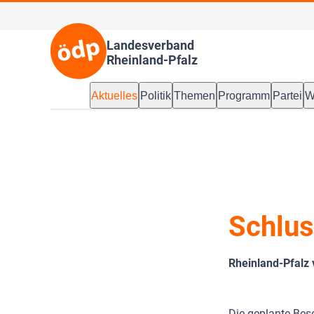
Landesverband
Rheinland-Pfalz
Aktuelles
Politik
Themen
Programm
Partei
W
Schlus
Rheinland-Pfalz 
Die geplante Bese