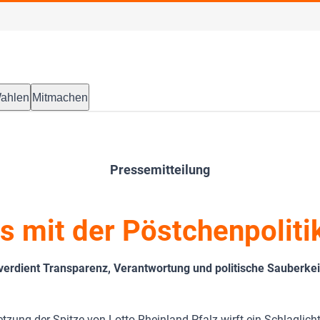
ahlen
Mitmachen
Pressemitteilung
s mit der Pöstchenpoliti
verdient Transparenz, Verantwortung und politische Sauberkei
tzung der Spitze von Lotto Rheinland-Pfalz wirft ein Schlaglich