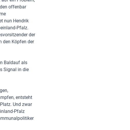
rden offenbar
eme
et nun Hendrik
einland-Pfalz.
esvorsitzender der
in den Köpfen der
an Baldauf als
s Signal in die
gen,
ämpfen, entsteht
r Platz. Und zwar
inland-Pfalz
ommunalpolitiker