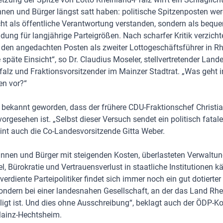
nnen und Bürger längst satt haben: politische Spitzenposten we
cht als öffentliche Verantwortung verstanden, sondern als bequ
ung für langjährige Parteigrößen. Nach scharfer Kritik verzicht
 den angedachten Posten als zweiter Lottogeschäftsführer in Rh
e späte Einsicht“, so Dr. Claudius Moseler, stellvertretender Land
alz und Fraktionsvorsitzender im Mainzer Stadtrat. „Was geht 
en vor?“
r bekannt geworden, dass der frühere CDU-Fraktionschef Christi
orgesehen ist. „Selbst dieser Versuch sendet ein politisch fatale
int auch die Co-Landesvorsitzende Gitta Weber.
nnen und Bürger mit steigenden Kosten, überlasteten Verwaltun
Bürokratie und Vertrauensverlust in staatliche Institutionen k
 verdiente Parteipolitiker findet sich immer noch ein gut dotierte
sondern bei einer landesnahen Gesellschaft, an der das Land Rhe
ligt ist. Und dies ohne Ausschreibung“, beklagt auch der ÖDP-K
Mainz-Hechtsheim.