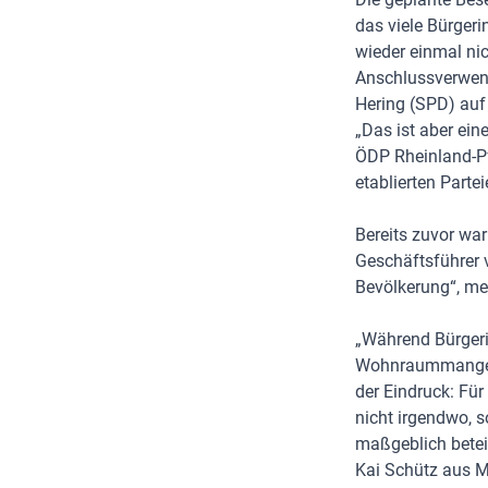
das viele Bürgeri
wieder einmal ni
Anschlussverwend
Hering (SPD) auf
„Das ist aber ein
ÖDP Rheinland-Pf
etablierten Partei
Bereits zuvor wa
Geschäftsführer v
Bevölkerung“, me
„Während Bürgeri
Wohnraummangel, 
der Eindruck: Für
nicht irgendwo, 
maßgeblich betei
Kai Schütz aus 