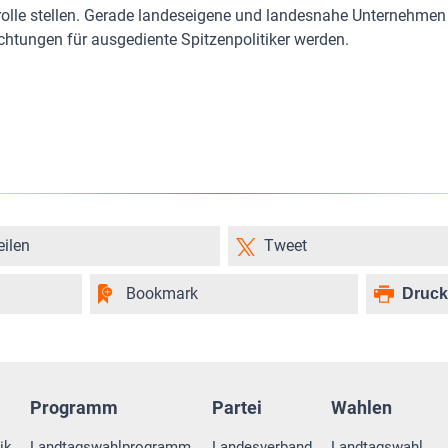
trolle stellen. Gerade landeseigene und landesnahe Unternehmen 
chtungen für ausgediente Spitzenpolitiker werden.
eilen
Tweet
Bookmark
Druc
Programm
Partei
Wahlen
ik
Landtagswahlprogramm
Landesverband
Landtagswahl