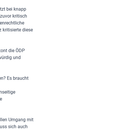
tzt bei knapp
zuvor kritisch
tenrechtliche
ritisierte diese
etont die ÖDP
würdig und
en? Es braucht
nseitige
e
vollen Umgang mit
muss sich auch