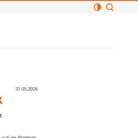
Kontrastansicht
Suchen
31.05.2026
k
t
t auf ein Problem,