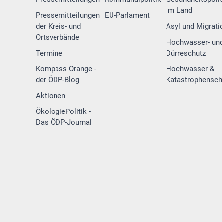
im Land
Pressemitteilungen
EU-Parlament
der Kreis- und
Asyl und Migrati
Ortsverbände
Hochwasser- un
Termine
Dürreschutz
Kompass Orange -
Hochwasser &
der ÖDP-Blog
Katastrophensch
Aktionen
ÖkologiePolitik -
Das ÖDP-Journal