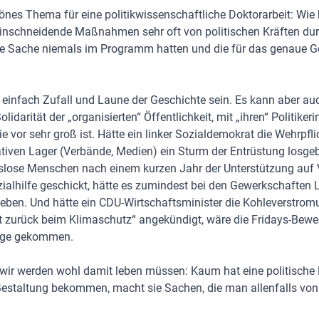
önes Thema für eine politikwissenschaftliche Doktorarbeit: Wi
 einschneidende Maßnahmen sehr oft von politischen Kräften du
he Sache niemals im Programm hatten und die für das genaue G
 einfach Zufall und Laune der Geschichte sein. Es kann aber au
lidarität der „organisierten“ Öffentlichkeit, mit „ihren“ Politiker
ie vor sehr groß ist. Hätte ein linker Sozialdemokrat die Wehrpfl
tiven Lager (Verbände, Medien) ein Sturm der Entrüstung losgeb
slose Menschen nach einem kurzen Jahr der Unterstützung au
ialhilfe geschickt, hätte es zumindest bei den Gewerkschaften 
geben. Und hätte ein CDU-Wirtschaftsminister die Kohleverstrom
tt zurück beim Klimaschutz“ angekündigt, wäre die Fridays-Bew
änge gekommen.
r wir werden wohl damit leben müssen: Kaum hat eine politische
Gestaltung bekommen, macht sie Sachen, die man allenfalls vo