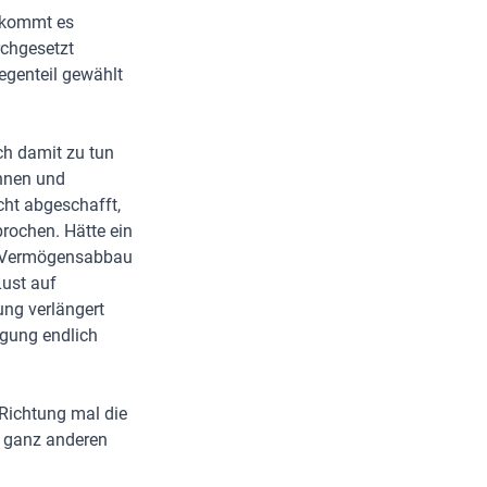
e kommt es
rchgesetzt
egenteil gewählt
ch damit zu tun
innen und
icht abgeschafft,
rochen. Hätte ein
f Vermögensabbau
Lust auf
ung verlängert
egung endlich
 Richtung mal die
n ganz anderen