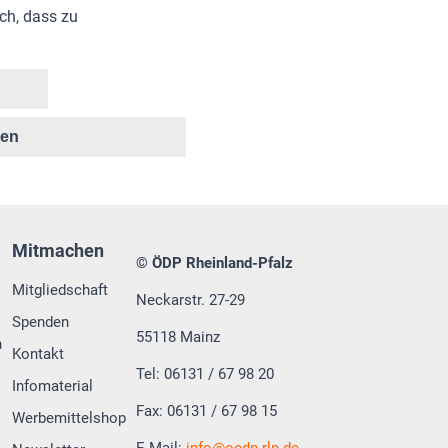
ch, dass zu
ken
Mitmachen
© ÖDP Rheinland-Pfalz
Mitgliedschaft
Neckarstr. 27-29
Spenden
55118 Mainz
n
Kontakt
Tel: 06131 / 67 98 20
Infomaterial
Fax: 06131 / 67 98 15
Werbemittelshop
E-Mail:
info
oedp-rlp.de