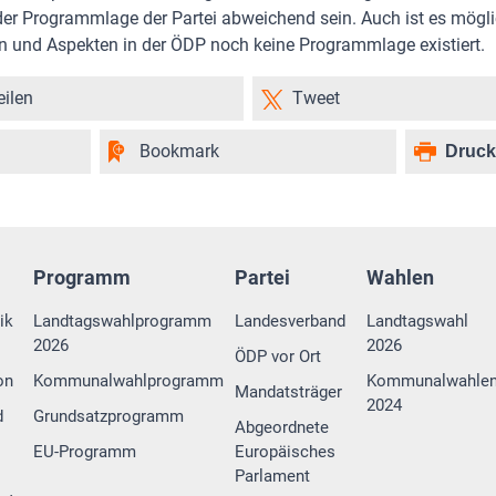
 der Programmlage der Partei abweichend sein. Auch ist es mögli
 und Aspekten in der ÖDP noch keine Programmlage existiert.
eilen
Tweet
Bookmark
Druc
Programm
Partei
Wahlen
ik
Landtagswahlprogramm
Landesverband
Landtagswahl
2026
2026
ÖDP vor Ort
on
Kommunalwahlprogramm
Kommunalwahle
Mandatsträger
2024
d
Grundsatzprogramm
Abgeordnete
EU-Programm
Europäisches
Parlament