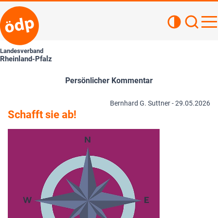
Kontrastan
Such
Haupt
Landesverband
Rheinland-Pfalz
Persönlicher Kommentar
Bernhard G. Suttner -
29.05.2026
Schafft sie ab!