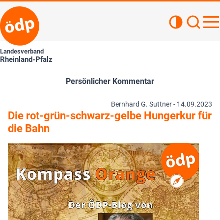
Kontrastan
Such
Haupt
Landesverband
Rheinland-Pfalz
Persönlicher Kommentar
Bernhard G. Suttner -
14.09.2023
Die rot-grün-schwarz-gelbe Hungerkur für
die Bahn