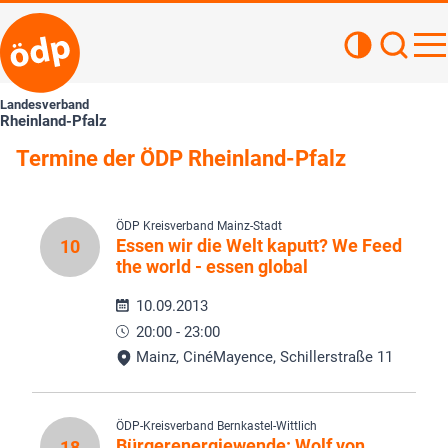
Kontrastan
Such
Haupt
Landesverband
Rheinland-Pfalz
Termine der ÖDP Rheinland-Pfalz
ÖDP Kreisverband Mainz-Stadt
Essen wir die Welt kaputt? We Feed
10
the world - essen global
10.09.2013
20:00 - 23:00
Mainz, CinéMayence, Schillerstraße 11
ÖDP-Kreisverband Bernkastel-Wittlich
Bürgerenergiewende: Wolf von
18